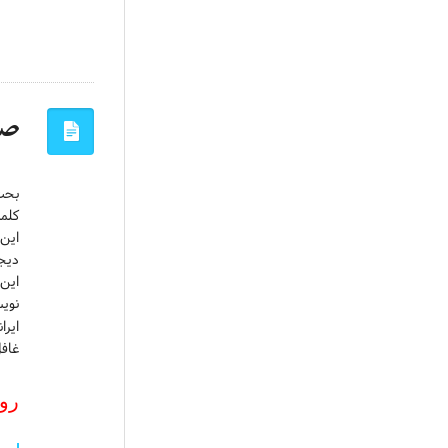
صفح
بحث
کلمه
این 
دیج
این 
نوی
ایرا
غافل
رو