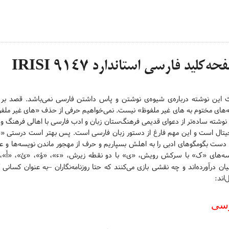
ه‌کلید فارسی استاندارد IRISI 9147
 این نوشته درباره‌ی شیوه‌ی نوشتن و پاس داشتن فارسی نمی‌باشد. قصد بر 
‌های مختوم به های غیر ملفوظ» نیست. نمی‌خواهیم حرفی از حذف «های غیر ملفوظ
نوشته ساده‌تر از دعوای قدیمی فرهنگ‌ستان زبان و ادب فارسی با اهالی فرهنگ و
یتال است و این مهم فارغ از دستور زبان فارسی است. پس بهتر است درستی «خا
دست بگومگوهای ادبی را به اهلش بسپاریم و حرف از مهجور ماندن نویسه‌ها و عل
سه‌های «
» با سرکش رویش، «ی» با دو نقطه زیرش، «ء»، «ؤ»، «ئ»، «أ»، «ه
ک
نیان درآورده‌اند و چه نقشی بازی می‌کنند که حتا روزنامه‌نگاران –به عنوان کسانی که
‌اند:
سی