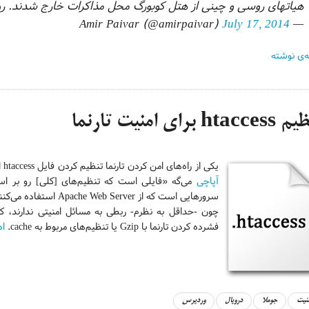
هیاتهای روسی و چینی از هتل کوبورگ محل مذاکرات خارج شدند. روز
July 17, 2014
— Amir Paivar (@amirpaivar)
ه‌ی نوشته
htacc برای امنیت تارنما
یکی از راه‌های امن کردن تارنما تنظیم کردن فایل htaccess است. htaccess مخفف Hypertext Access است و اون جوری که
آپاچی
می‌گه «فایلی است که تنظیم‌های [کلی] رو بر اسا
سرورهایی است که از
Apache Web Server استفاده می‌کنند.
فشرده کردن تارنما با Gzip یا تنظیم‌های مربوط به cache.
اد
منیت
جوملا
دروپال
وردپرس