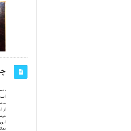
چه
نص
است
از آ
مینت
نمان