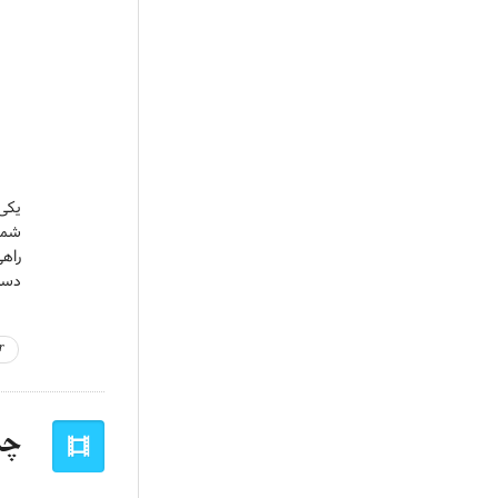
یکی 
دست
r
چم