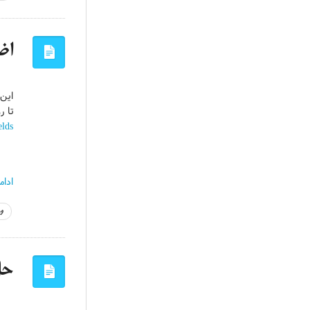
اض
این 
تا ر
lds)
ادام
و
حل