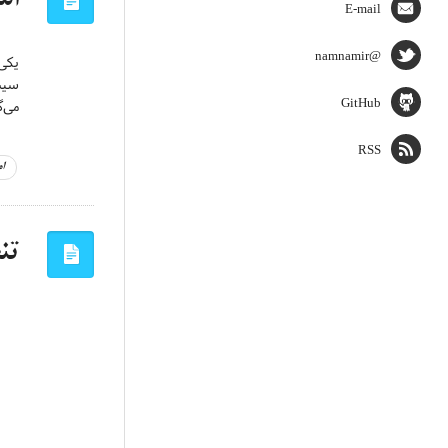
E-mail
@namnamir
یکی
GitHub
می‌گ
RSS
ا
تنظیم ualBox