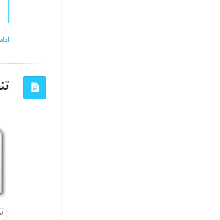
ادام
تنظیم ess
ا