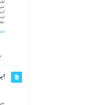
اولین ر
جیرس
آن‌
اینت
خلا
ادام
آ
ای
«ایر