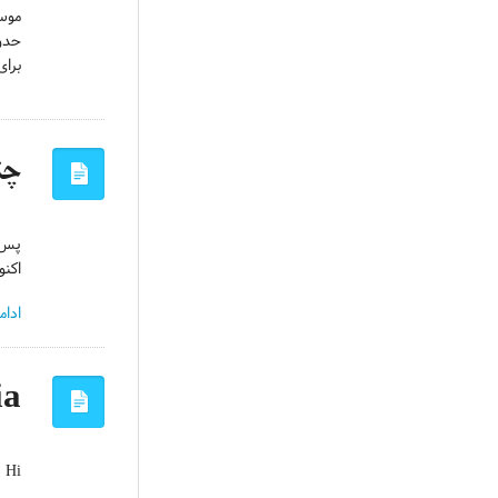
حدود 16%. پس شما هم اگه مخالف این خشونت‌ها هستید می‌تونید به این ج
برای
چن
پس ا
اکنون که مج
ادام
ia
Hi