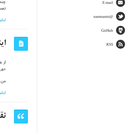
چند 
E-mail
تصمی
@namnamir
ادام
GitHub
ای
RSS
از ط
دوری
من بحث رو توی ۳ سطح می‌
ادام
نق