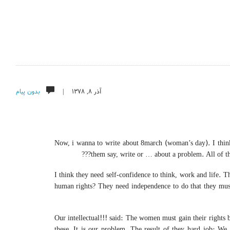
آذر ۸, ۱۳۷۸ |
بدون پیام
Now, i wanna to write about 8march (woman’s day). I think e
them say, write or … about a problem. All of th
I think they need self-confidence to think, work and life. T
human rights? They need independence to do that they must, 
Our intellectual!!! said: The women must gain their rights b
these. It is our problem. The result of they hard job: We