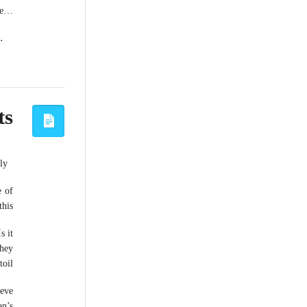
ine…
.
ts
….
I write in
e of
s???
s it
they
oil.
ieve
an’s