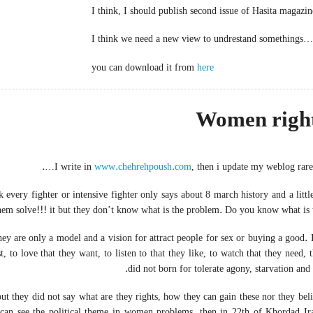
I think, I should publish second issue of Hasita magaz
I think we need a new view to undrestand somethings…
you can download it from
here
Women righ
www.chehrehpoush.com
, then i update my weblog rarely
very fighter or intensive fighter only says about 8 march history and a littl
em solve!!! it but they don’t know what is the problem. Do you know what is thi
hey are only a model and a vision for attract people for sex or buying a good. I
to love that they want, to listen to that they like, to watch that they need, 
did not born for tolerate agony, starvation and t
ut they did not say what are they rights, how they can gain these nor they bel
 can see the political theme in women problems, then in 22th of Khordad Ir