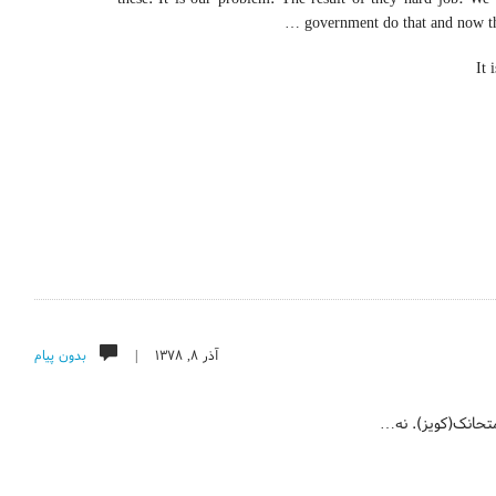
government do that and now the
It 
آذر ۸, ۱۳۷۸ |
بدون پیام
امتحانک(کویز). نه…