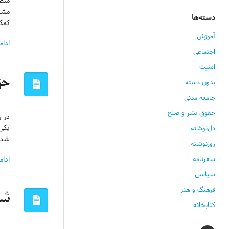
منصف
مشتر
دسته‌ها
کمک
آموزش
ادام
اجتماعی
امنیت
حق
بدون دسته
جامعه مدنی
حقوق بشر و صلح
در ر
یکی 
دل‌نوشته
شده 
روزنوشته
ادام
سفرنامه
سیاسی
فرهنگ و هنر
شر
کتابخانه