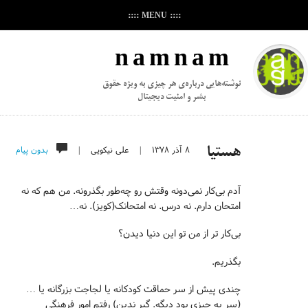
:::: MENU ::::
n a m n a m
نوشته‌هایی درباره‌ی هر چیزی به ویژه حقوق
بشر و امنیت دیجیتال
۸ آذر ۱۳۷۸
|
علی نیکویی
|
بدون پیام
هستیا
آدم بی‌کار نمی‌دونه وقتش رو چه‌طور بگذرونه. من هم که نه
امتحان دارم. نه درس. نه امتحانک(کویز). نه…
بی‌کار تر از من تو این دنیا دیدن؟
بگذریم.
چندی پیش از سر حماقت کودکانه یا لجاجت بزرگانه یا …
(سر یه چیزی بود دیگه. گیر ندین) رفتم امور فرهنگی