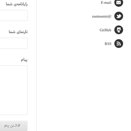
E-mail
رایانامه‌ی شما
@namnamir
GitHub
تارنمای شما
RSS
پیام