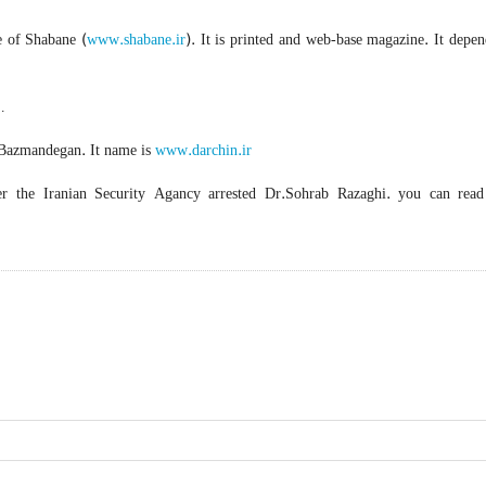
e of Shabane (
www.shabane.ir
). It is printed and web-base magazine. It depe
…
 Bazmandegan. It name is
www.darchin.ir
r the Iranian Security Agancy arrested Dr.Sohrab Razaghi. you can read 