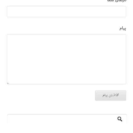
پیام
جستجو
برای: