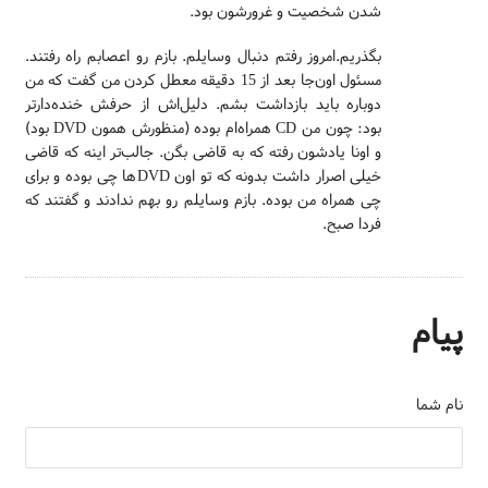
شدن شخصیت و غرورشون بود.
بگذریم.امروز رفتم دنبال وسایلم. بازم رو اعصابم راه رفتند.
مسئول اون‌جا بعد از 15 دقیقه معطل کردن من گفت که من
دوباره باید بازداشت بشم. دلیل‌اش از حرفش خنده‌دارتر
بود: چون من CD همراه‌ام بوده (منظورش همون DVD بود)
و اونا یادشون رفته که به قاضی بگن. جالب‌تر اینه که قاضی
خیلی اصرار داشت بدونه که تو اون DVDها چی بوده و برای
چی همراه من بوده. بازم وسایلم رو بهم ندادند و گفتند که
فردا صبح.
پیام
نام شما