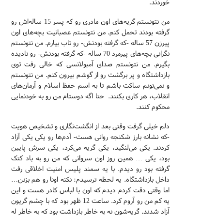
خوردند.
من نتونستم گریه‌های اون مادری رو که پسر 15 ساله‌اش رو
گرفته بودند تحمل کنم. من نتونستم عصبانیت بچه‌های اون
پیرزن 57 ساله -که گرفته بودنش- رو تاب بیارم. من نتونستم
نگرانی بچه‌های پیرمرد 70 ساله -که گرفته بودنش- رو نادیده
بگیرم. من نتونستم صدای آمبولانسی که خالی رفت توی
بازداشتگاه و پر برگشت رو از گوشم بیرون کنم. من نتونستم
و نمی‌تونم ساکت باشم تا به اسم حفظ اسلام و آرمان‌های
انقلاب، هر کاری بکنند. حتا اگه دوستام من رو به خودنمایی
محکوم کنند.
دلم خیلی گرفت وقتی بعد از انگشت‌نگاری و تشخیص هویت
-که نشانه بارز شکنجه روانی هست- آدم‌ها رو یکی یکی آزاد
کردند. یکی می‌لنگید، یکی گریه می‌کرد، یکی سرش پایین
بود، یکی … همین روز اون سروانی که من رو به باد کتک
گرفته بود رو دیدم. با یه سمند پلیس امنیت اخلاقی رفت
داخل بازداشتگاه. یه لحظه ترسیدم: نکنه اونا رو هم بزنن…
اما وقتی دقت کردم دیدم که اون با لباس کادر هست و این
یه کم من رو آروم کرد. ساعت 12 ظهر بود که با چشم گریون
آزاد شدند. گریه‌شون نه به خاطر بازداشت بود که به خاطر له