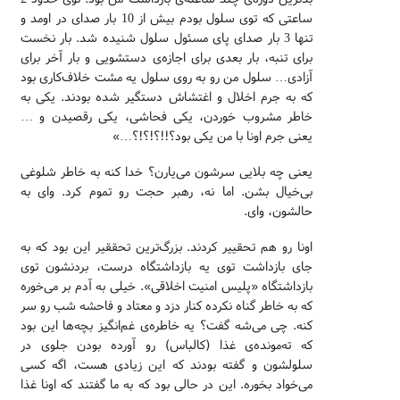
ساعتی که توی سلول بودم بیش از 10 بار صدای در اومد و
تنها 3 بار صدای پای مسئول سلول شنیده شد. بار نخست
برای تنبه، بار بعدی برای اجازه‌ی دستشویی و بار آخر برای
آزادی… سلول من رو به روی سلول یه مشت خلاف‌کاری بود
که به جرم اخلال و اغتشاش دستگیر شده بودند. یکی به
خاطر مشروب خوردن، یکی فحاشی، یکی رقصیدن و …
یعنی جرم اونا با من یکی بود؟!!؟!؟!؟…»
یعنی چه بلایی سرشون می‌یارن؟ خدا کنه به خاطر شلوغی
بی‌خیال بشن. اما نه، رهبر حجت رو تموم کرد. وای به
حالشون، وای.
اونا رو هم تحقییر کردند. بزرگ‌ترین تحققیر این بود که به
جای بازداشت توی یه بازداشتگاه درست، بردنشون توی
بازداشتگاه «پلیس امنیت اخلاقی». خیلی به آدم بر می‌خوره
که به خاطر گناه نکرده کنار دزد و معتاد و فاحشه شب رو سر
کنه. چی می‌شه گفت؟ یه خاطره‌ی غم‌انگیز بچه‌ها این بود
که ته‌مونده‌ی غذا (کالباس) رو آورده بودن جلوی در
سلولشون و گفته بودند که این زیادی هست، اگه کسی
می‌خواد بخوره. این در حالی بود که به ما گفتند که اونا غذا