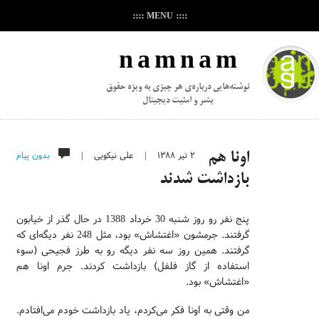
:::: MENU ::::
n a m n a m
نوشته‌هایی درباره‌ی هر چیزی به ویژه حقوق
بشر و امنیت دیجیتال
۲ تیر ۱۳۸۸
|
علی نیکویی
|
بدون پیام
اونا هم
بازداشت شدند
پنج نفر رو روز شنبه 30 خرداد 1388 در حال گذر از خیابون
گرفتند. جرمشون «اغتشاش» بود، مثل 248 نفر دیگه‌ای که
گرفتند. همین روز سه نفر دیگه رو به طرز فجیحی (سوء
استفاده از گاز فلفل) بازداشت کردند. جرم اونا هم
«اغتشاش» بود.
من وقتی به اونا فکر می‌کردم، یاد بازداشت خودم می‌افتادم.