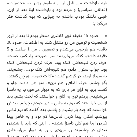
تازه بازداشت من قبل از اولتیماتوم رهبر به «حضرات»
(فعالان سیاسی) و مردم بود و بازداشت اونا بعد از اون.
خیلی دلتنگ بودم. داشتم به چیزایی که بهم گذشت فکر
می‌کردم:
«… حدود 15 دقیقه توی کلانتری منتظر بودم تا بعد از ترور
شخصیت و توهین من رو منتقل کنند به اطلاعات. حدود 30
دقیقه هم بازجویی می‌شدم و تحقییر… من 1 ساعت و 5
دقیقه داشتم کتک می‌خوردم: سر، صورت، پا، کمر، دست.
حرف زدن نتیجه‌اش کتک بود. حرف نزدن نتیجه‌اش کتک
بود. جواب سئوال دادن هم نتیجه‌اش کتک بود… چشم‌بند.
یه سرباز اومد، در گوشم گفت: «کارت تمومه. هرچی گفتند،
بگو چشم. حرف اضافی هم نزن». منو هل دادند جلو و
گفتند برو. به ازای هر باری که به دیوار می‌خوردم، یه ناسزا
می‌شنیدم. بردنم توی یه اتاق و خواستند که لخت بشم. بعد
از اون خواستند که برم یه جایی و دور خودم بچرخم. بعدش
خواستند که چند بار بشینم و پاشم. بعد گفتند که برم لباس
بپوشم. امکان پیدا کردن لباس‌ها کم بود و به خاطر پیدا
نکردن اونا هم کلی ناسزا شنیدم… اینی که باید با شنیدن
صدای در چشم‌بند رو می‌زدی و رو به دیوار می‌ایستادی
بدترین دوره‌ی چند ساعته‌ی بازداشت من بود. توی حدود 2