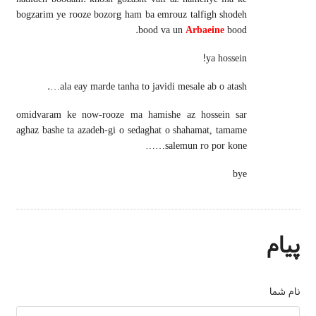
bogzarim ye rooze bozorg ham ba emrouz talfigh shodeh
bood va un
Arbaeine
bood.
ya hossein!
ala eay marde tanha to javidi mesale ab o atash….
omidvaram ke now-rooze ma hamishe az hossein sar
aghaz bashe ta azadeh-gi o sedaghat o shahamat, tamame
salemun ro por kone……
bye
پیام
نام شما