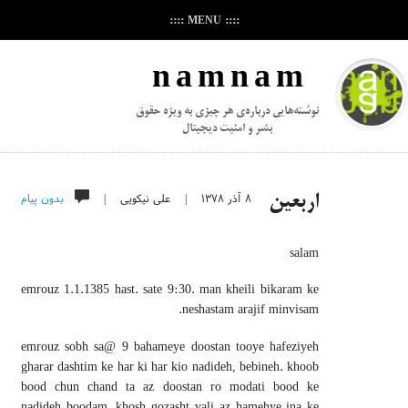
:::: MENU ::::
n a m n a m
نوشته‌هایی درباره‌ی هر چیزی به ویژه حقوق
بشر و امنیت دیجیتال
۸ آذر ۱۳۷۸
|
علی نیکویی
|
بدون پیام
اربعین
salam
emrouz 1.1.1385 hast. sate 9:30. man kheili bikaram ke
neshastam arajif minvisam.
emrouz sobh sa@ 9 bahameye doostan tooye hafeziyeh
gharar dashtim ke har ki har kio nadideh, bebineh. khoob
bood chun chand ta az doostan ro modati bood ke
nadideh boodam. khosh gozasht vali az hamehye ina ke