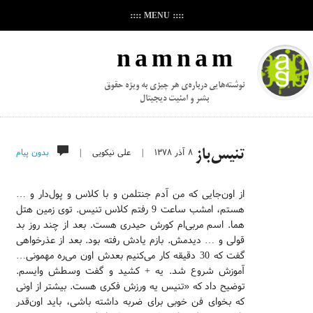
:::: MENU ::::
n a m n a m
نوشته‌هایی درباره‌ی هر چیزی به ویژه حقوق
بشر و امنیت دیجیتال
۸ آذر ۱۳۷۸
|
علی نیکویی
|
بدون پیام
تنیس‌باز
از اون‌جایی که من آدم جنتلمن و با کلاس و پول‌دار و …
هستم، امشب ساعت 9 رفتم کلاس تنیس. توی زمین هتل
هما. اسم مربی‌ام کورش حیدری هست. بعد از چند روز بد
قولی و … دیدمش. بازم یادش رفته بود. بعد از عذرخواهی
گفت که 30 دقیقه کار می‌کنیم بعدش اون می‌ره مهمونی…
آموزش شروع شد. یه + کشید و گفت وسطش وایسم.
توضیح داد که «تنیس یه ورزش فکری هست. بیشتر از اونی
که بخوای فن خوبی برای ضربه داشته باشی، باید اون‌قدر