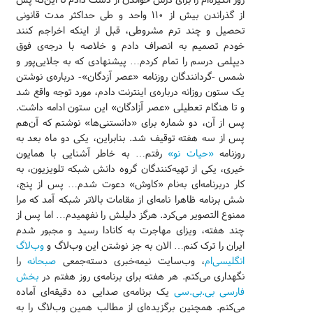
از گذراندن بیش از ۱۱۰ واحد و طی حداکثر مدت قانونی
تحصیل و چند ترم مشروطی، قبل از اینکه اخراجم کنند
خودم تصمیم به انصراف دادم و خلاصه با درجه‌ی فوق
دیپلمی درسم را تمام کردم… پیشنهادی که به جلایی‌پور و
شمس -گردانندگان روزنامه «عصر آزدگان»- درباره‌ی نوشتن
یک ستون روزانه درباره‌ی اینترنت دادم، مورد توجه واقع شد
و تا هنگام تعطیلی «عصر آزادگان» این ستون ادامه داشت.
پس از آن، دو شماره برای «دانستنی‌ها» نوشتم که آن‌هم
پس از سه هفته توقیف شد. بنابراین، یکی دو ماه بعد به
روزنامه
«حیات نو»
رفتم… به خاطر آشنایی‌ با همایون
خیری، یکی از تهیه‌کنندگان گروه دانش شبکه تلویزیون، به
کار دربرنامه‌ای به‌نام «کاوش» دعوت شدم… پس از پنج،
شش برنامه ظاهرا نامه‌ای از مقامات بالاتر شبکه آمد که مرا
ممنوع التصویر می‌کرد. هرگز دلیلش را نفهمیدم… اما پس از
چند هفته، ویزای مهاجرت به کانادا رسید و مجبور شدم
ایران را ترک کنم… الان به جز نوشتن این وب‌لاگ و
وب‌لاگ
انگلیسی‌ام
، وب‌سایت نیمه‌خبری دسته‌جمعی
صبحانه
را
نگهداری می‌کتم. هر هفته برای برنامه‌ی روز هفتم در
بخش
فارسی بی.بی.سی
یک برنامه‌ی صدایی ده دقیقه‌ای آماده
می‌کنم. همچنین برگزیده‌ای از مطالب همین وب‌لاگ را به