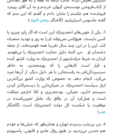
اسراییل معرفی کرده. جالب اینجا که همه را به طور تصادفی
از کتاب‌فروشی موسسه‌ی کیهان خریدم و به آن آقای پیرمرد
فروشنده هم عکسم را نشان دادم و گفتم که این منم که
گفته جاسوس اسراییلیم. (گاه‌نگار
بچه‌ی قلهک
)
3. یکی از خوبی‌های احمدی‌نژاد این است که اگر پای چیزی یا
کسی بایستد، هیچ‌کس نمی‌تواند او را به زور و تهدید منصرف
کند. این را در این چند سال تقریبا همه فهمیده‌اند، از جمله
دشمنان او… من البته دلیل حمایت احمدی‌نژاد را می‌فهمم.
کردان به شرط حرف‌شنوی از احمدی‌نژاد به وزارت کشور آمده
و قرار است کارهایی را که پورمحمدی، به خاطر
سرسپردگی‌اش به رفسنجانی یا هر دلیل دیگر، از آن‌ها تمرد
می‌کرد، انجام دهد. به خصوص که وزارت کشور بزرگ‌ترین
ابزار سیاست احمدی‌نژاد در تمرکززدایی یا دیستنرالایز کردن
سیستم اداری، عمرانی، بودجه‌ریزی و کلا اداره‌ی ممکلت
است و عمل‌کرد آن در واقع یک عامل تعیین‌کننده‌‌ در
موفقیت یا شکست کل دولت احمدی‌نژاد است. (گاه‌نگار
هدر
)
4. من پریشب رسیدم تهران و همان‌طور که خیلی‌ها و خودم
هم حدس می‌زدیم، بر طبق روال عادی و قانونی، پاسپورتم