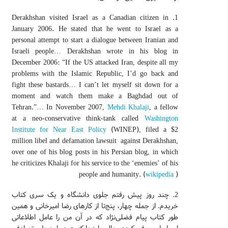
1. Derakhshan visited Israel as a Canadian citizen in
January 2006. He stated that he went to Israel as a
personal attempt to start a dialogue between Iranian and
Israeli people… Derakhshan wrote in his blog in
December 2006: “If the US attacked Iran, despite all my
problems with the Islamic Republic, I’d go back and
fight these bastards… I can’t let myself sit down for a
moment and watch them make a Baghdad out of
Tehran.”… In November 2007,
Mehdi Khalaji
, a fellow
at a neo-conservative think-tank called
Washington
Institute for Near East Policy
(WINEP), filed a $2
million libel and defamation lawsuit
against Derakhshan,
over one of his blog posts in his Persian blog, in which
he criticizes Khalaji for his service to the ‘enemies’ of his
people and humanity. (
wikipedia
)
2. چند روز پیش رفتم جلوی دانشگاه و یک سری کتاب
خریدم. از جمله چهار، پنج‌تا از کارهای رضا امیرخانی و همین
طور کتاب پیام فضلی‌نژاد که در آن من را عامل اطلاعاتی