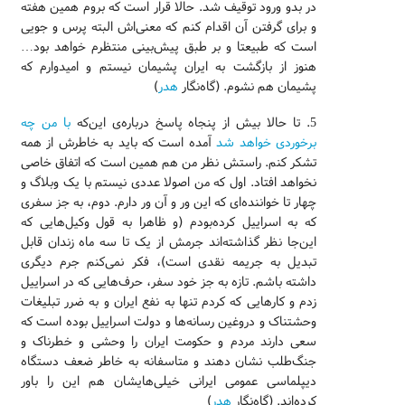
در بدو ورود توقیف شد. حالا قرار است که بروم همین هفته
و برای گرفتن آن اقدام کنم که معنی‌اش البته پرس و جویی
است که طبیعتا و بر طبق پیش‌بینی منتظرم خواهد بود…
هنوز از بازگشت به ایران پشیمان نیستم و امیدوارم که
پشیمان هم نشوم. (گاه‌نگار
هدر
)
5. تا حالا بیش از پنجاه پاسخ درباره‌‌ی این‌که
با من چه
برخوردی خواهد شد
آمده است که باید به خاطرش از همه
تشکر کنم. راستش نظر من هم همین است که اتفاق خاصی
نخواهد افتاد. اول که من اصولا عددی نیستم با یک وبلاگ و
چهار تا خواننده‌ای که این ور و آن ور دارم. دوم، به جز سفری
که به اسراییل کرده‌بودم (و ظاهرا به قول وکیل‌هایی که
این‌جا نظر گذاشته‌اند جرمش از یک تا سه ماه زندان قابل
تبدیل به جریمه نقدی است)، فکر نمی‌کنم جرم دیگری
داشته باشم. تازه به جز خود سفر، حرف‌هایی که در اسراییل
زدم و کارهایی که کردم تنها به نفع ایران و به ضرر تبلیغات
وحشتناک و دروغین رسانه‌ها و دولت اسراییل بوده است که
سعی دارند مردم و حکومت ایران را وحشی و خطرناک و
جنگ‌طلب نشان دهند و متاسفانه به خاطر ضعف دستگاه
دیپلماسی عمومی ایرانی خیلی‌هایشان هم این را باور
کرده‌اند. (گاه‌نگار
هدر
)