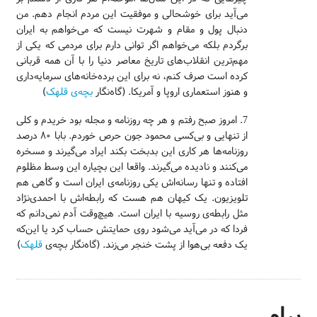
می‌آید برای خوشحالی و موفقیت این مردم انجام دهم. من
دنبال پول و مقام و شهرت نیست که می‌خواهم به ایران
برگردم بلکه می‌خواهم اگر توانی دارم برای مردمی که یکی از
مهم‌ترین انقلاب‌های تاریخ معاصر دنیا را با آن همه قربانی
کرده است صرف کنم، نه برای این برده‌خانه‌های سرمایه‌داری
و هنوز استعماری اروپا و آمریکا. (گاه‌نگار
بچه‌ی قلهک
)
7. امروز صبح رفتم و هر چه روزنامه و مجله بود خریدم و کلی
از تنهایی و بی‌کسی محمود جون حرص خوردم. بابا ۸۰ درصد
روزنامه‌ها هر کاری این بدبخت بکند ایراد می‌گیرند و مسخره
می‌کنند و نادیده می‌گیرند. واقعا این بچیاره این وسط مظلوم
افتاده و تنها رسانه‌اش یکی روزنامه‌ی ایران است و گاهی هم
تلویزیون. یک کیهان هم هست که رابطه‌اش با احمدی‌نژاد
مثل رابطه‌ی روسیه با ایران است. هیچ‌وقت آدم نمی‌دانم که
فردا که در می‌آید می‌شود روی حمایتش حساب کرد یا این‌که
یک دفعه بی‌هوا از پشت خنجر می‌زند. (گاه‌نگار بچه‌ی
قلهک
)
پیام