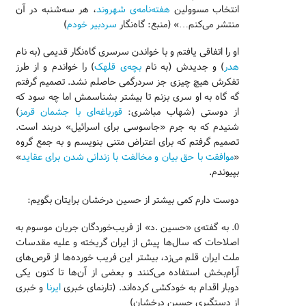
انتخاب مسوولین
هفته‌نامه‌ی شهروند
، هر سه‌شنبه در آن
منتشر می‌کنم…» (منبع: گاه‌نگار
سردبیر خودم
)
او را اتفاقی یافتم و با خواندن سرسری گاه‌نگار قدیمی (به نام
هدر
) و جدیدش (به نام
بچه‌ی قلهک
) را خواندم و از طرز
تفکرش هیچ چیزی جز سردرگمی حاصلم نشد. تصمیم گرفتم
گه گاه به او سری بزنم تا بیشتر بشناسمش اما چه سود که
از دوستی (شهاب مباشری:
قورباغه‌ای با جشمان قرمز
)
شنیدم که به جرم «جاسوسی برای اسرائیل» دربند است.
تصمیم گرفتم که برای اعتراض متنی بنویسم و به جمع گروه
«
موافقت با حق بیان و مخالفت با زندانی شدن برای عقاید
»
بپیوندم.
دوست دارم کمی بیشتر از حسین درخشان برایتان بگویم:
0. به گفته‌ی «حسین .د» از فریب‌خوردگان جریان موسوم به
اصلاحات که سال‌ها پیش از ایران گریخته و علیه مقدسات
ملت ایران قلم می‌زد، بیشتر این فریب خورده‌ها از قرص‌های
آرام‌بخش استفاده می‌کنند و بعضی از آن‌ها تا کنون یکی
دوبار اقدام به خودکشی کرده‌اند. (تارنمای خبری
ایرنا
و خبری
از دستگیری حسین درخشان)