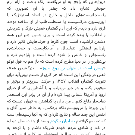
دروغ‌هایی که راجع به او می‌گفتند رنگ باخت و آرام آرام
خودش نشان داد که چقدر با آن تصویری که
رفسنجانیست‌های داخل و خارج در اتحاد استراتژیک با
اپوزیسیون مارکسیست یا سلطنت‌طلب از او ساخته بودند
فرق دارد و دیدم که این آدم گفتمان خمینی بزرگ و شریعتی
و انقلاب را زنده کرده است و برای همین هم این همه
دشمن تراشیده است چون کارها و حرف‌هایش تاثیر دارد و
پاردایم فرهنگی نئولیبرال و آمریکاپرست و خودباخته‌ی
رفسنجانی و خاتمی را نابود کرده است و پارادیم تازه‌ و
بی‌نظیری را در دنیا مطرح کرده است که باز هم به قول فوکو
«
روحی است در جهان بی روح امروز
»… بزرگ‌ترین هدف
فعلی در زندگی این است که هر کاری از دستم برمی‌آید برای
تقویت گفتمان انقلاب ۱۳۵۷ و حرکت سریع‌تر و موثرتر و
موفق‌تر بکنم و هر جور می‌توانم و با آشنایی‌ای که از دنیای
اروپا و آمریکا شمالی پیدا کرده‌ام از آن در برابر این استعمار
نقاب‌دار دفاع کنم… من برای پا گذاشتن به تهران نیست که
این چیزها را می‌نویسم بلکه برعکس، به خاطر سیر آفاق و
انفس این چند ساله و نتایج تازه‌ای که به آنها رسیده‌ام است
که تصمیم گرفته‌ام
به ایران برگردم
و بعد از هفت سال دوباره
در غم و شادی مردم خودم شریک باشم و با توجه به
چیزهایی که در این سال‌ها آموخته‌ام هر کاری از دستم بر