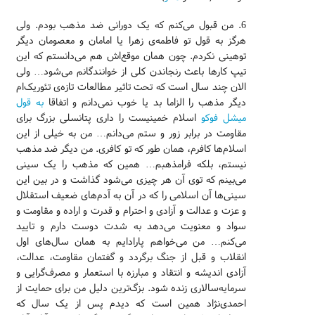
6. من قبول می‌کنم که یک دورانی ضد مذهب بودم. ولی
هرگز به‌ قول تو فاطمه‌ی زهرا یا امامان و معصومان دیگر
توهینی نکردم. چون همان موقع‌اش هم می‌دانستم که این
تیپ کارها باعث رنجاندن کلی از خوانندگانم می‌شود… ولی
الان چند سال است که تحت تاثیر مطالعات تازه‌ی تئوریک‌ام
دیگر مذهب را الزاما بد یا خوب نمی‌دانم و اتفاقا
به قول
میشل فوکو
اسلام خمینیست را داری پتانسلی بزرگ برای
مقاومت در برابر زور و ستم می‌دانم… من به خیلی از این
اسلام‌ها کافرم، همان طور که تو کافری. من دیگر ضد مذهب
نیستم، بلکه فرامذهبم… همین که مذهب را یک سینی
می‌بینم که توی آن هر چیزی می‌شود گذاشت و در بین این
سینی‌ها آن اسلامی را که در آن به آدم‌های ضعیف استقلال
و عزت و عدالت و آزادی و احترام و قدرت و اراده و مقاومت و
سواد و معنویت می‌دهد به شدت دوست دارم و تایید
می‌کنم… من می‌خواهم پارادایم به همان سال‌های اول
انقلاب و قبل از جنگ برگردد و گفتمان مقاومت، عدالت،
آزادی اندیشه و انتقاد و مبارزه با استعمار و مصرف‌گرایی و
سرمایه‌سالاری زنده شود. بزگ‌ترین دلیل من برای حمایت از
احمدی‌نژاد همین است که دیدم پس از یک سال که