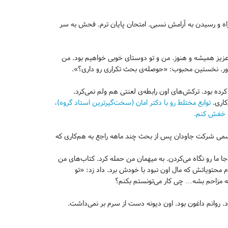
وش کردن تلفن همراه و رسیدن به آرامش نسبی. امتحان پایان ترم. فحش به سر
عزیز همیشه و هنوز. من و تو دوستای خوبی خواهیم بود. من
دور. نخستین محبوب: «حوصله‌ی بحث تکراری رو داری؟».
ده بود. ترکش‌های اون رابطه‌ی لعنتی هم ولم نمی‌کرد.
کاری.
توابع مختلط رو با دکتر امان (سخت‌گیرترین استاد گروه)،
می شرکت جاودان پس از بحث چند ماهه راجع به هم‌کاری که
ر خارق‌العاده کرد. طوری که نزدیک ۱۰۰ نفر مشتری اون‌جا ما رو نگاه می‌کردن. به میهمان من حمله کرد. کتاب‌های من
مام محتویاتش که مال اون نبود با خودش برد. داد زد: «تو
گه مزاحم بشه… چی کار می‌تونستم بکنم؟
 الکی. از روزانه ۱۴-۱۳ ساعت کار شاید ۱ ساعتش مفید بود. روانم داغون بود. اون دیونه دست از سرم بر نمی‌داشت.