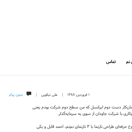
 نم
تماس
۱ فروردین ۱۳۸۸
|
علی نیکویی
|
بدون پیام
(پیمان‌کار دست دوم ایرانسل که من سطح دوم شرکت بودم یعنی
‌کاری با شرکت جاودان از سوی یه سرمایه‌گذار.
چاپ پی‌گیرانه‌ی «هستیا». دو بار تهدید به دعوت!!! به کمیته‌ی انظباطی. شروع حرفه‌ای طراحی تارنما با ۳ تارنمای نم‌نم، احمد قابل و یکی