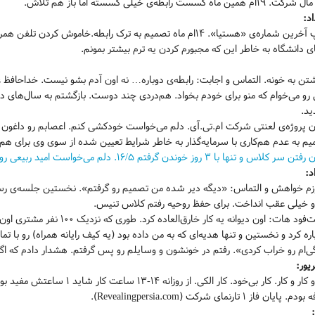
ام همین ماه گسست رابطه‌ی خیلی گسسته اما باز هم تلاش.
د:
چاپ آخرین شماره‌ی «هستیا». ۱۴ام ماه تصمیم به ترک رابطه.خام
ای دانشگاه به خاطر این که مجبورم کردن یه ترم بیشتر بمونم.
تن به خونه. التماس و اجابت: رابطه‌ی دوباره… نه اون آدم بشو نیست. خداحافظ 
رو می‌خوام که منو برای خودم بخواد. هم‌دردی چند دوست. بازگشتم به سال‌های 
ید.
ن پروژه‌ی لعنتی شرکت ام.تی.آی. دلم می‌خواست خودکشی کنم. اعصابم رو داغون کر
م به عدم هم‌کاری با سرمایه‌گذار به خاطر شرایط تعیین شده از سوی وی برای هم‌
سر کلاس و تنها با ۳ روز خوندن گرفتم ۱۶/۵. دلم می‌خواست امید ربیعی رو خفش کنم.
د:
زم خواهش و التماس: «دیگه دیر شده من تصمیم رو گرفتم». نخستین جلسه‌ی رس
رو خیلی عقب انداخت. برای حفظ روحیه رفتم کلاس تنیس.
فست‌فود هات: اون دیوانه یه کا
اره کرد و نخستین و تنها هدیه‌ای که به من داده بود (یه کیف رایانه همراه) رو با ت
ی‌ام رو خراب کردی». رفتم در خونشون و وسایلم رو پس گرفتم. هشدار دادم که ا
یور:
کار و کار و کار. کار بی‌خود. کار
. پایان فاز ۱ تارنمای شرکت (Revealingpersia.com).