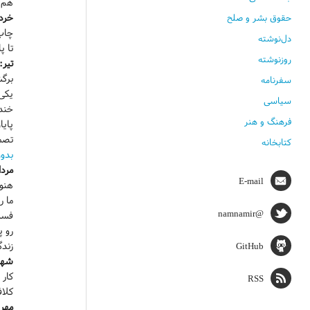
هم مال شرکت. ۱۹
خردا
حقوق بشر و صلح
دل‌نوشته
تا پ
روزنوشته
تیر:
برگش
سفرنامه
یکی 
سیاسی
خند
فرهنگ و هنر
پایا
تصمی
کتابخانه
بدون رفتن 
مردا
E-mail
هنو
ما 
@namnamir
رو پ
زندگ
GitHub
شهر
RSS
کلافه بودم
مهر: