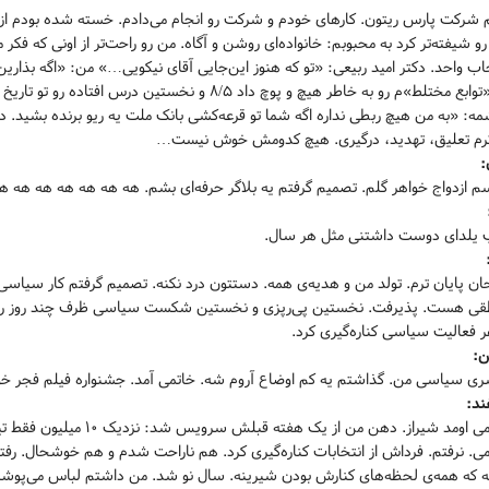
 شرکت پارس ریتون. کارهای خودم و شرکت رو انجام می‌دادم. خسته شده بودم از خو
و شیفته‌تر کرد به محبوبم: خانواده‌ای روشن و آگاه. من رو راحت‌تر از اونی که فکر
خاب واحد.
دکتر امید ربیعی: «تو که هنوز این‌جایی آقای نیکویی…» من: «اگه بذا
ه: «به من هیچ ربطی نداره اگه شما تو قرعه‌کشی بانک ملت یه ریو برنده بشید. در
ترم تعلیق، تهدید، درگیری. هیچ کدومش خوش نیست…
:
م ازدواج خواهر گلم. تصمیم گرفتم یه بلاگر حرفه‌ای بشم. هه هه هه هه هه هه ه
یلدای دوست داشتنی مثل هر سال.
ان پایان ترم. تولد من و هدیه‌ی همه. دستتون درد نکنه. تصمیم گرفتم کار سیاسی 
ر فعالیت سیاسی کناره‌گیری کرد.
ن:
ری سیاسی من. گذاشتم یه کم اوضاع آروم شه. خاتمی آمد. جشنواره فیلم فجر خو
ند:
خاتمی اومد شیراز. دهن من 
ی. نرفتم. فرداش از انتخابات کناره‌گیری کرد. هم ناراحت شدم و هم خوشحال. رفت