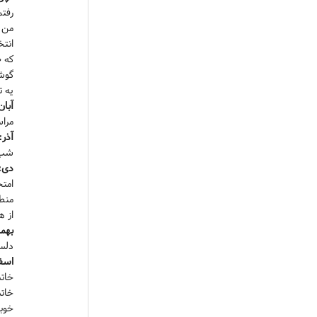
رفتم
من ر
انت
گوشم
یه 
آبان
مراس
آذر:
شب 
دی:
امتح
از ه
بهم
دلس
اسف
خاتم