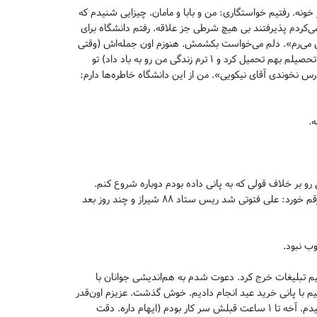
نه. رفتیم خواستگاری: من و بابا و مامان. چیزایی شنیدم که
 می‌کردم پذیرفتند بی هیچ شرطی جز علاقه. رفتم دانشگاه برای
رین می‌رم». دلم می‌خواست بکشمش. هنوزم اون جمله‌اش (وقتی
که «توابع مختلط»م رو به خاطر هیچ و پوچ داد ۸/۵ و نخستین درس افتاده رو تو تاریخ تحصیلم بهم تحمیل کرد و ۱ ترم زندگی من رو به باد داد) تو
س نخوندی آقای نیکویی». من از این دانشگاه خاطره‌ها دارم:
ه.
رو بر خلاف قولی که به پانی داده بودم دوباره شروع کنم.
منطقی هست. پذیرفت. نخستین پی‌رپزی و نخستین شکست سیاسی ظرف چند روز رقم خورد: علی فتوتی شد ریس ستاد ۸۸ شیراز و چند روز بعد
ب نبود.
از یک هفته قبلش سرویس شد: نزدیک ۱۰ میلیون فقط تیم تبلیغات خرج کرد. دعوت شدم به هم‌اندیشی جوانان با
یم با پانی خرید عید انجام دادیم. خوش گذشت. عزیزم اون‌قدر
خوبه که همه‌ی لحظه‌های کنارش بودن شیرینه. سال نو شد. من داشتم لباس می‌پوشیدم. آخه تا ۱ ساعت قبلش سر کار بودم (ایهام داره. دقت