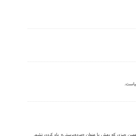
نیاست.
مین چیزی که بهش با عنوان «مرده‌پرستی» یاد کردی نشم.