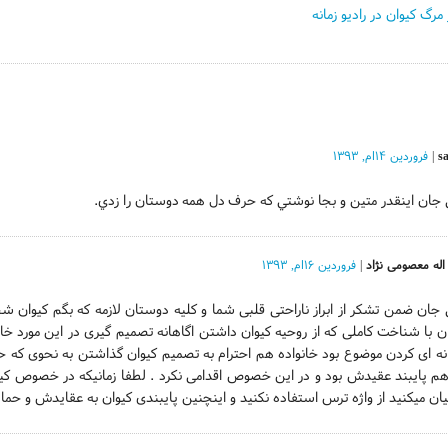
مرگ کیوان در رادیو زمانه
s
|
فروردین ۱۴ام, ۱۳۹۳
ﺟﺎﻥ اﻳﻨﻘﺪﺭ ﻣﺘﻴﻦ و ﺑﺠﺎ ﻧﻮﺷﺘﻲ ﻛﻪ ﺣﺮﻑ ﺩﻝ ﻫﻤﻪ ﺩﻭﺳﺘﺎﻥ ﺭا ﺯﺩﻱ.
اله معصومی نژاد
|
فروردین ۱۶ام, ۱۳۹۳
 جان ضمن تشکر از ابراز ناراحتی قلبی شما و کلیه دوستان لازمه که بگم کیوا
ن با شناخت کاملی که از روحیه کیوان داشتن اگاهانه تصمیم گیری در این مورد خ
هم پایبند عقیدش بود و در این خصوص اقدامی نکرد . لطفا زمانیکه در خصوص کی
یان میکنید از واژه ترس استفاده نکنید و اینچنین پایبندی کیوان به عقایدش و 