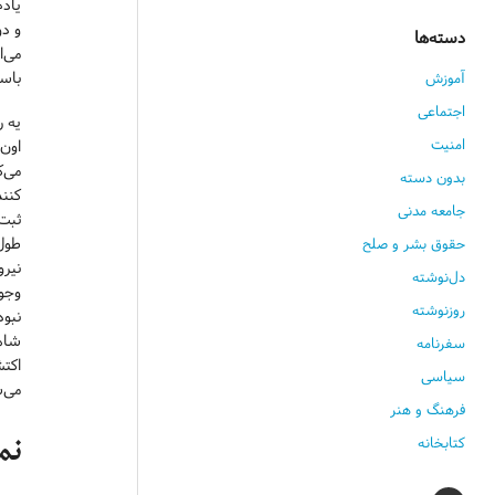
و د
دسته‌ها
می‌ا
باست
آموزش
اجتماعی
یه ر
امنیت
اون 
بدون دسته
کنن
جامعه مدنی
ثبت 
طول
حقوق بشر و صلح
نیرو
دل‌نوشته
وجود
روزنوشته
نبود
شاهد
سفرنامه
اکت
سیاسی
می‌ش
فرهنگ و هنر
کتابخانه
نم