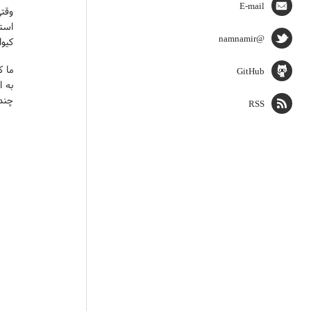
E-mail
استق
@namnamir
کیوا
ما ک
GitHub
به ا
چند 
RSS