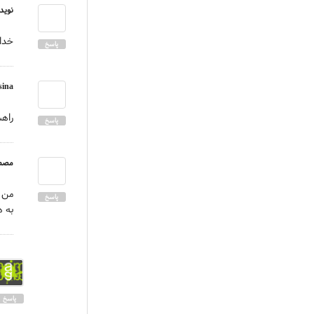
نويد
خدا
پاسخ
sina
راهش
پاسخ
مصط
من م
پاسخ
به 
پاسخ