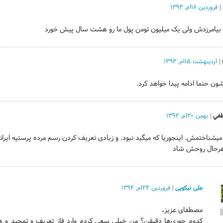
|
فروردین ۱۸ام, ۱۳۹۳
 بیامرزدش ولى یک میلیون تومن پول ما رو هشت سال پیش خورد
|
اردیبهشت ۱۵ام, ۱۳۹۳
ون حتما ادامه پیدا خواهد کرد.
في
|
بهمن ۳۰ام, ۱۳۹۳
یشناختمش. اینجوریا که میگید نبود. و زیادی تعریف کردن رسم مرده پرستیه ایرا
هرحال روحش شاد
علی نیکویی
|
فروردین ۲۴ام, ۱۳۹۴
مصطفای عزیز،
کدوم جوری‌ها دقیقن؟ من خیلی سعی کردم وارد فاز تعریف و تمجید و ه