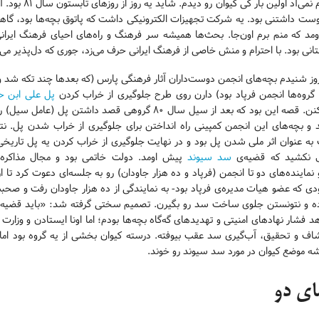
یادم نمی‌آد اولین بار کی کیوان رو دیدم. 
وست داشتنی بود. یه شرکت تجهیزات الکترونیکی داشت که پاتوق بچه‌ها بود، گا
ومد که منم برم اون‌جا. بحث‌ها همیشه سر فرهنگ و راه‌های احیای فرهنگ ایرانی 
انی بود. با احترام و منش خاصی از فرهنگ ایرانی حرف می‌زد، جوری که دل‌پذیر می
وز شنیدم بچه‌های انجمن دوست‌داران آثار فرهنگی پارس (که بعدها چند تکه شد و 
گروه‌ها انجمن فرپاد بود) دارن روی طرح جلوگیری از خراب کردن
پل علی ابن ح
می‌کنن. قصه این بود که بعد از سیل سال ۸۰ گروهی قصد داشتن پل (عامل 
د و بچه‌های این انجمن کمپینی راه انداختن برای جلوگیری از خراب شدن پل. نت
به عنوان اثر ملی شدن پل بود و در نهایت جلوگیری از خراب کردن یه پل تاریخی
 نکشید که قضیه‌ی
سد سیوند
پیش اومد. دولت خاتمی بود و مجال مذاکره،
 نماینده‌های دو تا انجمن (فرپاد و ده هزار جاودان) رو به جلسه‌ای دعوت کرد تا 
ی که عضو هیات مدیره‌ی فرپاد بود- به نمایندگی از ده هزار جاودان رفت و صح
ه و نتونستن جلوی ساخت سد رو بگیرن. تصمیم سختی گرفته شد: «باید قضیه‌ی سد
 فشار نهادهای امنیتی و تهدیدهای گه‌گاه بچه‌ها بودم؛ اما اونا ایستادن و وزارت 
شاف و تحقیق، آب‌گیری سد عقب بیوفته. درسته کیوان بخشی از یه گروه بود ا
ه موضع کیوان در مورد سد سیوند رو خوند.
ای دو