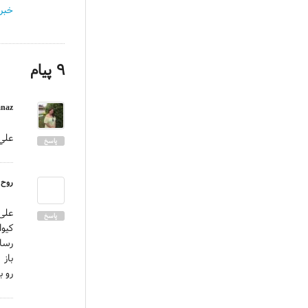
خبر 
۹
پیام
anaz
ﻋﻠﻲ 
پاسخ
روح 
علی
پاسخ
کیوا
باز 
رو ب