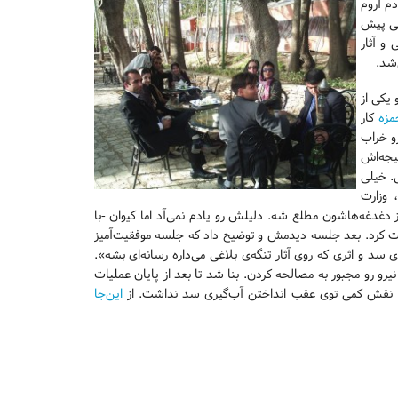
شاید یه روز از روزهای تابستون سال ۸۱ بود. آدم آروم
هی پیش
و آثار
‌شد.
یکی از
مزه
کار
سیل) رو خراب
یجه‌اش
. خیلی
 وزارت
از دغدغه‌هاشون مطلع شه. دلیلش رو یادم نمی‌آد اما کیوان -با
بت کرد. بعد جلسه دیدمش و توضیح داد که جلسه موفقیت‌آمیز
 و اثری که روی آثار تنگه‌ی بلاغی می‌ذاره رسانه‌ای بشه».
نیرو رو مجبور به مصالحه کردن. بنا شد تا بعد از پایان عملیات
ما نقش کمی توی عقب انداختن آب‌گیری سد نداشت. از
این‌جا