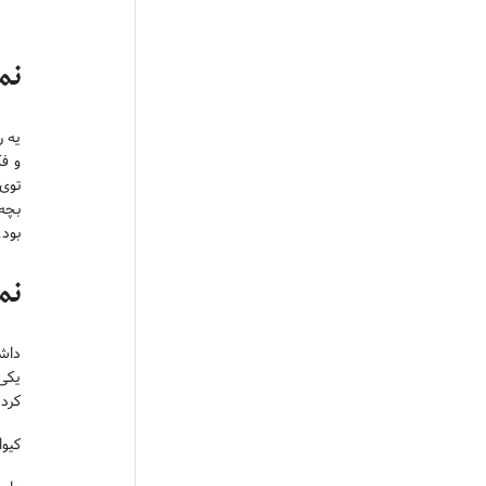
نم
یه ر
و فک
توی
بچه
بود
نم
داشت
یکی 
کردم
کیوان ۹ فروردی