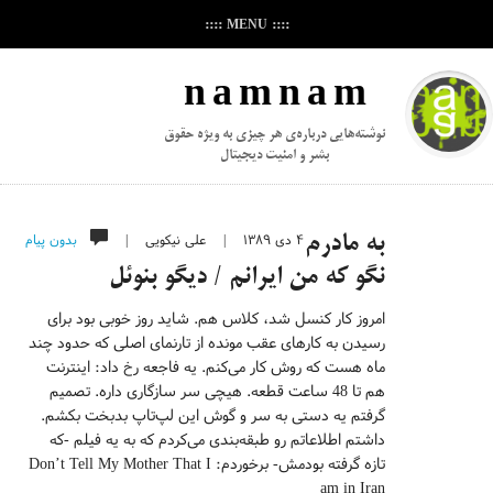
:::: MENU ::::
n a m n a m
نوشته‌هایی درباره‌ی هر چیزی به ویژه حقوق
بشر و امنیت دیجیتال
۴ دی ۱۳۸۹
|
علی نیکویی
|
بدون پیام
به مادرم
نگو که من ایرانم / دیگو بنوئل
امروز کار کنسل شد، کلاس هم. شاید روز خوبی بود برای
رسیدن به کارهای عقب مونده از تارنمای اصلی که حدود چند
ماه هست که روش کار می‌کنم. یه فاجعه رخ داد: اینترنت
هم تا 48 ساعت قطعه. هیچی سر سازگاری داره. تصمیم
گرفتم یه دستی به سر و گوش این لپ‌تاپ بدبخت بکشم.
داشتم اطلاعاتم رو طبقه‌بندی می‌کردم که به یه فیلم -که
تازه گرفته بودمش- برخوردم: Don’t Tell My Mother That I
am in Iran