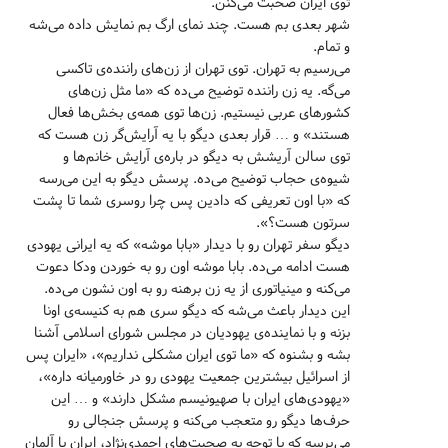
توی ایران صحبت می‌کنن.
شهر بعدی بم هست. چند نمای ارگ بم نمایش داده می‌شه
و تمام.
می‌رسیم به تهران. توی تهران از زن‌های راننده‌ی تاکسی
می‌گه. یه زن راننده توضیح می‌ده که «ما مثل زن‌های
کشورهای عربی نیستیم. زن‌ها توی همه‌ی بخش‌ها فعال
هستند» و … قرار بعدی دیگو با یه آرایش‌گر زن هست که
توی سالن آریشش به دیگو در باره‌ی آرایش خانم‌ها و
شیوه‌ی حجاب توضیح می‌ده. پرسش دیگو به این می‌رسه
که «با اون تعریفی که دادین پس چرا روسری شما تا پشت
سرتون هست؟».
دیگو سفر تهران رو با دیدار «بابا موشه» که یه ایرانی یهودی
هست ادامه می‌ده. بابا موشه اون رو به خوردن ودکا دعوت
می‌کنه و مینیاتوری از یه زن برهنه رو به اون نشون می‌ده.
این دیدار باعث می‌شه که دیگو سری هم به کنیسه‌ی اونا
بزنه و با نماینده‌ی یهودیان در مجلس شورای اسلامی آشنا
بشه و بشنوه که «ما توی ایران مشکلی نداریم»، «ایران پس
از اسرائیل بیشترین جمعیت یهودی رو در خاورمیانه داره»،
«یهودی‌های ایران با صهیونیسم مشکل دارند» و … این
حرف‌ها دیگو رو متعجب می‌کنه و پرسش جنجالی رو
می‌پرسه که با توجه به صحبت‌های احمدی‌نژاد، ایران با آلمان