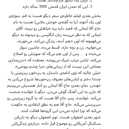
این که تمدن ایران قدمتی 3000 ساله داره
بخش بعدی فیلم خاطره‌ی سفر دیگو هست به قم. سوژه‌ی
اون یک آخوند (یا به گفته‌ی خودش ملایی) هست به نام
حاج آقا ایمانی که قصد داره بره خیاطش رو ببینه. آقای
ایمانی که به نظر می‌رسه زبان انگلیسی رو میدونه به دیگو
می‌فهمونه که اون «هم آدمه، زندگی می‌کنه، می‌خوریه،
می‌خوابیه، زن و بچه داره، قسط می‌ده، ماشین سوار
می‌شه» و … پس از اون هم می‌گه که صورتش رو اصلاح
می‌کنه، لباس مرتب شیک می‌پوشه. معتقده که «دین‌مداری
معناش این نیست که از زیبایی‌های دنیا چشم بپوشی».
خیلی جالبه که توی ادامه‌ی داستان یه رپ‌خون زیرزمینی با
چندتا دختر و لباس‌های معروف رپ‌خون‌ها شروع می‌کنن به
خوندن. نمای بعدی حاج آقا ایمانی رو کنار همسرش می‌بینیم
که دارن به این آهنگ گوش می‌دن. دیگو با خواننده صحبت
می‌کنه. خواننده، پسر حاج آقا هست که یه گروه زیرزمینی رو
سرپرستی می‌کنه. حاج آقا هم یه نطق انتقادی به حکومت
می‌کنه که چرا اجازه نمی‌دن این گروه‌ها فعالت کنند.
شهر بعدی اصفهان هست. توی اصفهان دیگو یه بازیکن
بسکتبال آمریکایی رو موضوع قرار داده. درباره‌ی زندگی‌اش