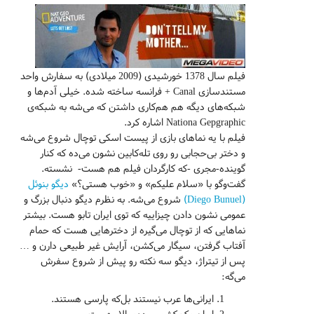
فیلم سال 1378 خورشیدی (2009 میلادی) به سفارش واحد
مستندسازی Canal + فرانسه ساخته شده. خیلی آدم‌ها و
شبکه‌های دیگه هم هم‌کاری داشتن که می‌شه به شبکه‌ی
Nationa Gepgraphic اشاره کرد.
فیلم با یه نماهای بازی از پیست اسکی توچال شروع می‌شه
و دختر بی‌حجابی رو روی تله‌کابین نشون می‌ده که کنار
گوینده-مجری -که کارگردان فیلم هم هست- نشسته.
گفت‌وگو با «سلام علیکم» و «خوب هستی؟»
دیگو بنوئل
(Diego Bunuel)
شروع می‌شه. به نظرم دیگو دنبال بزرگ و
عمومی نشون دادن چیزاییه که توی ایران تابو هست. بیشتر
نماهایی که از توچال می‌گیره از دخترهایی هست که حمام
آفتاب گرفتن، سیگار می‌کشن، آرایش غیر طبیعی دارن و …
پس از تیتراژ، دیگو سه نکته رو پیش از شروع سفرش
می‌گه:
ایرانی‌ها عرب نیستند بل‌که پارسی هستند.
ایران یک کشور مردم‌سالار هست