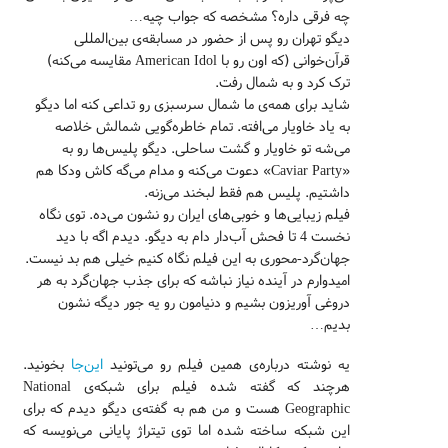
چه فرقی داره؟ مشخصه که جواب چیه…
دیگو تهران رو پس از حضور در مسابقه‌ی بین‌المللی
قرآن‌خوانی (که اون رو با American Idol مقایسه می‌کنه)
ترک کرد و به شمال رفت.
شاید برای همه‌ی ما شمال سرسبزی رو تداعی کنه اما دیگو
به یاد خاویار می‌افته. تمام خاطره‌گویی شمالش خلاصه
می‌شه تو خاویار و گشت ساحلی. دیگو پلیس‌ها رو به
«Caviar Party» دعوت می‌کنه و مدام می‌گه کاش ودکا هم
داشتیم. پلیس هم فقط لبخند می‌زنه.
فیلم زیبایی‌ها و خوبی‌های ایران رو نشون می‌ده. توی نگاه
نخست 4 تا فحش آب‌دار دام به دیگو. دیدم اگه با دید
جهان‌گرد-محوری به این فیلم نگاه کنیم خیلی هم بد نیست.
امیدوارم در آینده نیاز نباشه که برای جذب جهان‌گرد به هر
دروغی آوریزون بشیم و دنیامون رو یه جور دیگه نشون
بدیم…
یه نوشته درباره‌ی همین فیلم رو می‌تونید
این‌جا
بخونید.
هرچند که گفته شده‌ فیلم برای شبکه‌ی National
Geographic هست و من هم به گفته‌ی دیگو دیدم که برای
این شبکه ساخته شده اما توی تیتراژ پایانی می‌نویسه که