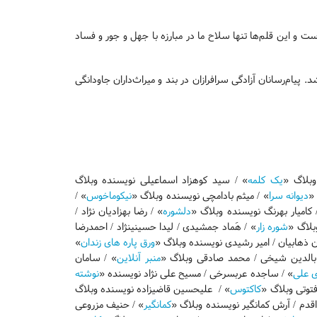
ت و این قلم‌ها تنها سلاح ما در مبارزه با جهل و جور و فساد
یام‌رسانان آزادگی سرافرازان در بند و میراث‌داران جاودانگی
وبلاگ «
یک کلمه
» / سید کوهزاد اسماعیلی نویسنده وبلاگ
 «
دیوانه سرا
» / میثم بادامچی نویسنده وبلاگ «
نیکوماخوس
» /
 کامیار بهرنگ نویسنده وبلاگ «
دلشوره
» / رضا بهزادیان نژاد /
وبلاگ «
شوره زار
» / هَماد جمشیدی / لیدا حسینی­نژاد / احمدرضا
 ذهابیان / امیر رشیدی نویسنده وبلاگ «
ورق پاره های زندان
»
ب­الدین شیخی / محمد صادقی وبلاگ «
منبر آنلاین
» / سامان
ی علی
» / ساجده عرب­سرخی / مسیح علی نژاد نویسنده «
نوشته
فتوتی وبلاگ «
کاکتوس
» / علی­حسین قاضی­زاده نویسنده وبلاگ
ه اقدم / آرش کمانگیر نویسنده وبلاگ «
کمانگیر
» / حنیف مزروعی