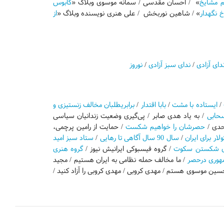
ثم مشایخ
» / احسان مقدسی / سمانه موسوی وبلاگ «
کابوس
خ نگهدار
» / شاهین نوربخش / علی هنری نویسنده وبلاگ «
از
دای آزادی
/
ندای سبز آزادی
/
نوروز
/
ایستاده با مشت
/
بابا اقتدار
/
برابری­طلبان مخالف زن­ستیزی و
سحابی
/ به یاد هدی صابر / پی‌گیری وضعیت زندانیان سیاسی
حدی /
حصرشان را خواهیم شکست
/ حمایت از رامین پرچمی،
ار برای ایران
/
سال 90 سال آگاهی تا رهایی
/
ستاد سبز امید
رای شکستن سکوت
/ گروه فیسبوکی ایرانیش نیوز /
گروه هنری
مهوری درحصر
/ ما مخالف حمله نظامی به ایران هستیم / مجید
سین موسوی هستم / مهدی کروبی / مهدی کروبی را آزاد کنید /