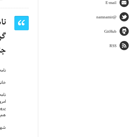
E-mail
@namnamir
نا
GitHub
گر
RSS
جن
نامه
خانو
نامه
امرو
پرو
هم‌
شهاد