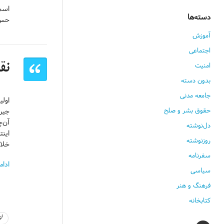
اس
دسته‌ها
حس آ
آموزش
اجتماعی
امنیت
نق
بدون دسته
جامعه مدنی
اولین ر
حقوق بشر و صلح
جیرس
آن‌
دل‌نوشته
اینت
روزنوشته
خلا
سفرنامه
ادام
سیاسی
فرهنگ و هنر
کتابخانه
آ