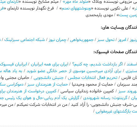
لی مزروعی نویسنده وبلاگ «
متولد ماه مهر»
/ میثم مشایخ نویسنده «
تارنمای می
ر
» / علی نکویی نویسنده «
وب­نوشته­های نم­نم
» / فرخ نگهدار نویسنده تارنمای «
فر
مین پست
» / مهدی یارمحمدی
نندگان وبسایت های:
رنیوز
/
امروز
/
تحول سبز
/
جمهوری­خواهی
/
چمران نیوز
/
شبکه اجتماعی سبزلینک
/
ن
انندگان صفحات فیسبوک:
/
اگر بازداشت شدیم، چه کنیم؟
/
ایران برای همه ایرانیان
/
ایرانیان فیسبوک
ستیزی
/
برای آزادی میرحسین موسوی از حصر خانگی عضو شوید
/
به یاد هاله 
ان فارس /
تحریم فعال انتخابات مجلس
/
جنبش دانشجویی
/ حامیان مجتبی وا
ند سبزمان / حمایت از محمود وحیدنیا /
حمایت از هنرمندان سبز
/
دموکراسی سکول
روند سبز
/ کمپین خانواده زندانیان سیاسی /
کمپین درخواست از هنرمندان ب
ان
/
گرین­توث؛ رسانه شهروندی
/
گزارش یک آدم ربایی-حال و هوای یک رئیس ج
ی-شرف جنبش دانشجویی- را آزاد کنید / من در انتخابات شرکت نمی­کنم / من میرح
 بازگشت­های غیرمقوایی
/