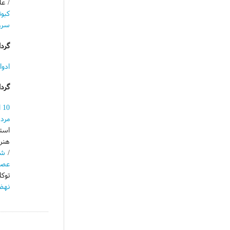
/ ع
کبوت
سرز
گردا
ادوا
گرد
10 اسفند
مرد­
است
هنرم
/
شه
عصی
توکل
نهضت