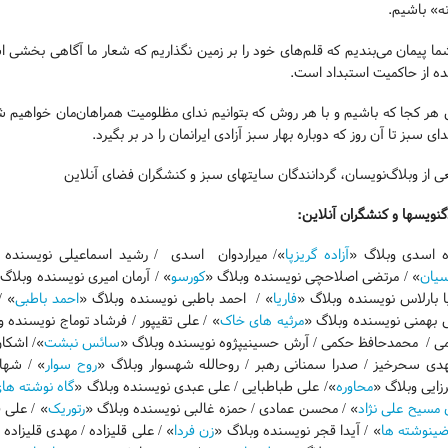
ه» باشیم.
ما پیمان می‌بندیم که قلم‌های خود را بر زمین نگذاریم که شعار ما آگاهی بخشی اس
ده از حاکمیت استبداد است.
ر کجا که باشیم و با هر روش که بتوانیم ندای مظلومیت همراهان‌مان خواهیم شد. پ
ی سبز تا آن روز که دوباره بهار سبز آزادی ایرانمان را در بر بگیرد.
 از وبلاگ‌نویسان، گردانندگان سایت­های سبز و کنشگران فضای آنلاین
گ­نویس­ها و کنشگران آنلاین:
ده اسدی وبلاگ «
آزاده گریزپا
»/ میراردوان اسدی / رشید اسماعیلی نویسنده 
سیان
» / مرتضی اصلاحچی نویسنده وبلاگ «
کورسو
» / آرمان امیری نویسنده وبلاگ
ا بارلاس نویسنده وبلاگ «
فاریا
» / احمد باطبی نویسنده وبلاگ «
احمد باطبی
» /
 بهمنی نویسنده وبلاگ «
مرثیه های خاک
» / علی تقی­پور / فرشاد توماج نویسنده 
ی / محمدحافظ حکمی / آرش حسینی­پژوه نویسنده وبلاگ «
سائس نبشت
»/ اشکان
هدی سحرخیز / صدرا سمنانی رهبر / روح­الله شهسوار وبلاگ «
روح سوار
» / شها
ایی وبلاگ «
محاوره
»/ علی طباطبایی / علی عبدی نویسنده وبلاگ «
گاه نوشته ها
 مسیح علی نژاد
» / محسن عمادی / حمزه غالبی نویسنده وبلاگ «
رتوریک
» / علی 
ضی­نوشته ها
» / آیدا قجر نویسنده وبلاگ «
زن فردا
» / علی قلی­زاده / مهدی قلی­زاد