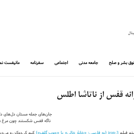
یتال
وق بشر و صلح
جامعه مدنی
اجتماعی
سفرنامه
مانیفست نم
انه قفس از ناتاشا اطلس
جان‌های جمله مستان دل‌های دل
ناگه قفس شکستند چون مرغ بر
تم فیلم
3-iron (به فارسی: «خانهٔ خالی» یا «چوب گلف»)
کیم کی‌دوک رو می‌دی