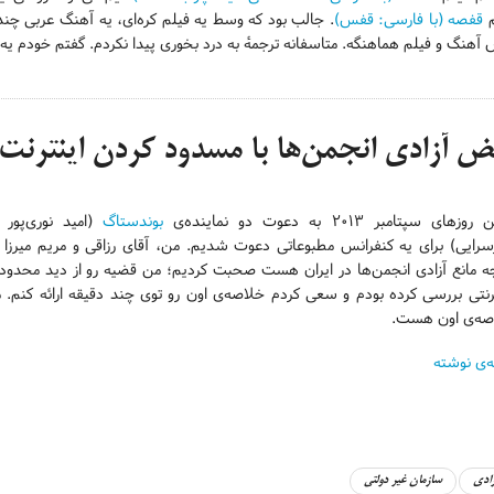
م
قفصه (با فارسی: قفس)
. جالب بود که وسط یه فیلم کره‌ای، یه آهنگ عربی چند
هنگ و فیلم هماهنگه. متاسفانه ترجمهٔ به درد بخوری پیدا نکردم. گفتم خودم یه ت
ض آزادی انجمن‌ها با مسدود کردن اینترنت
وزهای سپتامبر ۲۰۱۳ به دعوت دو نماینده‌ی
بوندستاگ
(امید نوری‌پور 
رایی) برای یه کنفرانس مطبوعاتی دعوت شدیم. من، آقای رزاقی و مریم میرزا در
چه مانع آزادی انجمن‌ها در ایران هست صحبت کردیم؛ من قضیه رو از دید محدود
رنتی بررسی کرده بودم و سعی کردم خلاصه‌ی اون رو توی چند دقیقه ارائه کنم. م
صه‌ی اون هست.
ه‌ی نوشته
زادی
سازمان غیر دولتی