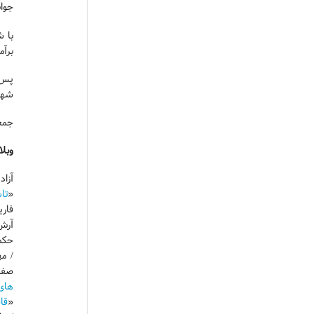
جوان
با ش
برآم
پس ه
شهدا
جمعی
وبلا
آزا
«
تا
فاری
آرش
حکم
/ م
صفرز
های
«
قا